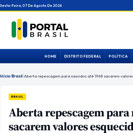
Ir
Sexta-Feira, 07 De Agosto De 2026
para
o
conteúdo
HOME
DISTRITO FEDERAL
POLÍTICA
Início
/
Brasil
/
Aberta repescagem para nascidos até 1968 sacarem valore
BRASIL
Aberta repescagem para 
sacarem valores esqueci