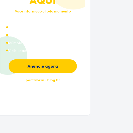
AQUI
Você informado a todo momento
Alto tráfego qualificado
Cobertura nacional
Múltiplas categorias
Visibilidade premium
Anuncie agora
portalbrasil.blog.br