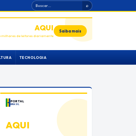
Buscar
⌕
ANUNCIE
AQUI
Saiba mais
 milhares de leitores diariamente
LTURA
TECNOLOGIA
PORTAL
BRASIL
ANUNCIE
AQUI
Espaço premium para sua marca