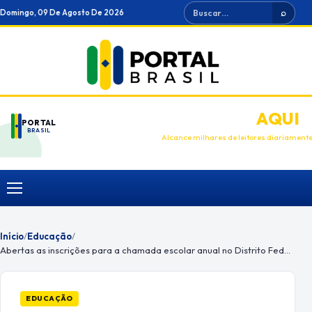
Ir
Buscar
Domingo, 09 De Agosto De 2026
⌕
para
o
conteúdo
ANUNCIE
AQUI
PORTAL
BRASIL
Alcance milhares de leitores diariament
Menu
Início
/
Educação
/
Abertas as inscrições para a chamada escolar anual no Distrito Federal
EDUCAÇÃO