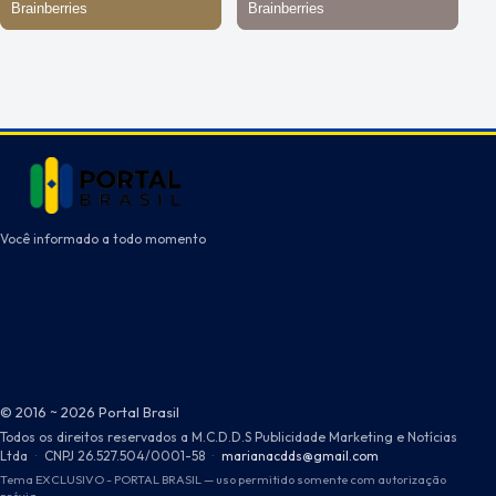
Você informado a todo momento
© 2016 ~ 2026 Portal Brasil
Todos os direitos reservados a M.C.D.D.S Publicidade Marketing e Notícias
Ltda
·
CNPJ 26.527.504/0001-58
·
marianacdds@gmail.com
Tema EXCLUSIVO - PORTAL BRASIL — uso permitido somente com autorização
prévia.