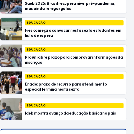
Saeb 2025: Brasil recupera nível pré-pandemia,
mas ainda tem gargalos
EDUCAÇÃO
Fies começa a convocar nesta sexta estudantes em
lista de espera
EDUCAÇÃO
Prouni abre prazo para comprovar informações da
inscrição
EDUCAÇÃO
Enade: prazo de recurso para atendimento
especial termina nesta sexta
EDUCAÇÃO
Ideb mostra avanço da educação básica no país