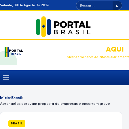
Ir
Buscar
Sábado, 08 De Agosto De 2026
⌕
para
o
conteúdo
ANUNCIE
AQUI
PORTAL
BRASIL
Alcance milhares de leitores diariament
Menu
Início
/
Brasil
/
Aeronautas aprovam proposta de empresas e encerram greve
BRASIL