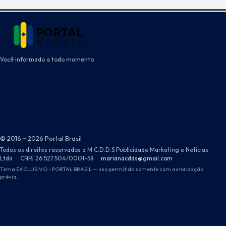
Você informado a todo momento
© 2016 ~ 2026 Portal Brasil
Todos os direitos reservados a M.C.D.D.S Publicidade Marketing e Notícias
Ltda
·
CNPJ 26.527.504/0001-58
·
marianacdds@gmail.com
Tema EXCLUSIVO - PORTAL BRASIL — uso permitido somente com autorização
prévia.