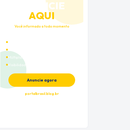
ANUNCIE
AQUI
Você informado a todo momento
Alto tráfego qualificado
Cobertura nacional
Múltiplas categorias
Visibilidade premium
Anuncie agora
portalbrasil.blog.br