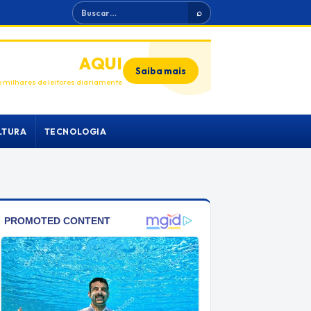
Buscar
⌕
ANUNCIE
AQUI
Saiba mais
 milhares de leitores diariamente
LTURA
TECNOLOGIA