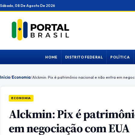
Ir
Sábado, 08 De Agosto De 2026
para
o
conteúdo
HOME
DISTRITO FEDERAL
POLÍTICA
Início
/
Economia
/
Alckmin: Pix é patrimônio nacional e não entra em neg
ECONOMIA
Alckmin: Pix é patrimôni
em negociação com EUA