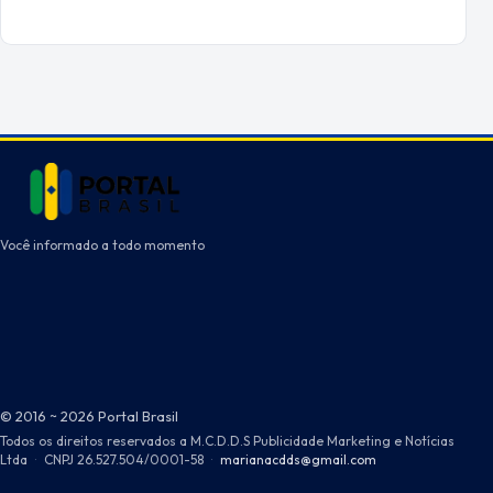
Você informado a todo momento
© 2016 ~ 2026 Portal Brasil
Todos os direitos reservados a M.C.D.D.S Publicidade Marketing e Notícias
Ltda
·
CNPJ 26.527.504/0001-58
·
marianacdds@gmail.com