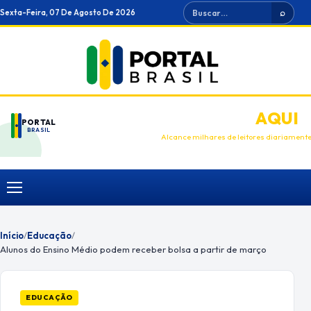
Ir
Buscar
Sexta-Feira, 07 De Agosto De 2026
⌕
para
o
conteúdo
ANUNCIE
AQUI
PORTAL
BRASIL
Alcance milhares de leitores diariament
Menu
Início
/
Educação
/
Alunos do Ensino Médio podem receber bolsa a partir de março
EDUCAÇÃO