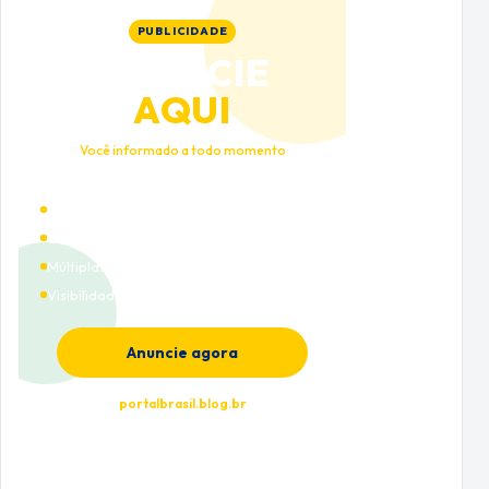
PUBLICIDADE
ANUNCIE
AQUI
Você informado a todo momento
Alto tráfego qualificado
Cobertura nacional
Múltiplas categorias
Visibilidade premium
Anuncie agora
portalbrasil.blog.br