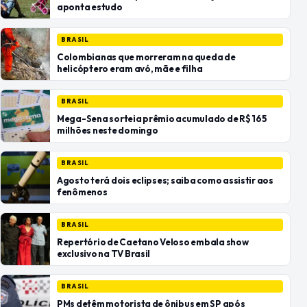
aponta estudo
BRASIL
Colombianas que morreram na queda de
helicóptero eram avó, mãe e filha
BRASIL
Mega-Sena sorteia prêmio acumulado de R$ 165
milhões neste domingo
BRASIL
Agosto terá dois eclipses; saiba como assistir aos
fenômenos
BRASIL
Repertório de Caetano Veloso embala show
exclusivo na TV Brasil
BRASIL
PMs detêm motorista de ônibus em SP após