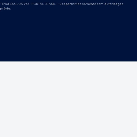
Tema EXCLUSIVO - PORTAL BRASIL — uso permitido somente com autorização
prévia.