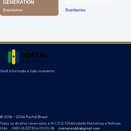
Você informado a todo momento
© 2016 ~ 2026 Portal Brasil
Todos os direitos reservados a M.C.D.D.S Publicidade Marketing e Notícias
Ltda
·
CNPJ 26.527.504/0001-58
·
marianacdds@gmail.com