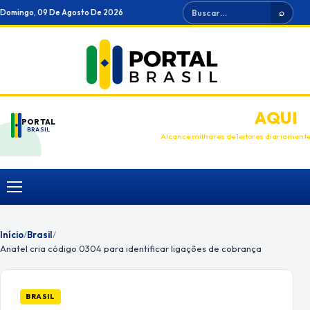
Ir
Buscar
Domingo, 09 De Agosto De 2026
⌕
para
o
conteúdo
ANUNCIE
AQUI
PORTAL
BRASIL
Alcance milhares de leitores diariament
Menu
Início
/
Brasil
/
Anatel cria código 0304 para identificar ligações de cobrança
BRASIL