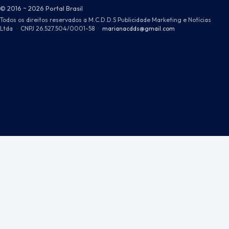
© 2016 ~ 2026 Portal Brasil
Todos os direitos reservados a M.C.D.D.S Publicidade Marketing e Notícias
Ltda
·
CNPJ 26.527.504/0001-58
·
marianacdds@gmail.com