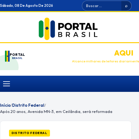
Ir
Buscar
Sábado, 08 De Agosto De 2026
⌕
para
o
conteúdo
ANUNCIE
AQUI
PORTAL
BRASIL
Alcance milhares de leitores diariament
Menu
Início
/
Distrito Federal
/
Após 20 anos, Avenida MN-3, em Ceilândia, será reformada
DISTRITO FEDERAL