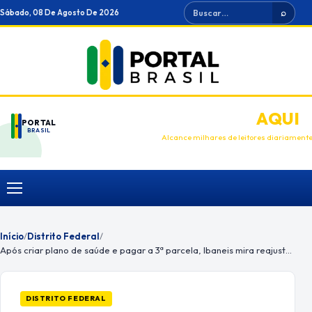
Ir
Buscar
Sábado, 08 De Agosto De 2026
⌕
para
o
conteúdo
ANUNCIE
AQUI
PORTAL
BRASIL
Alcance milhares de leitores diariament
Menu
Início
/
Distrito Federal
/
Após criar plano de saúde e pagar a 3ª parcela, Ibaneis mira reajuste geral para servidores
DISTRITO FEDERAL