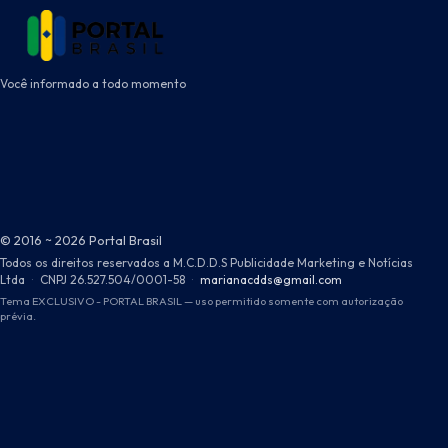
Você informado a todo momento
© 2016 ~ 2026 Portal Brasil
Todos os direitos reservados a M.C.D.D.S Publicidade Marketing e Notícias
Ltda
·
CNPJ 26.527.504/0001-58
·
marianacdds@gmail.com
Tema EXCLUSIVO - PORTAL BRASIL — uso permitido somente com autorização
prévia.