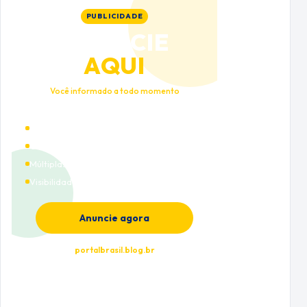
PUBLICIDADE
ANUNCIE
AQUI
Você informado a todo momento
Alto tráfego qualificado
Cobertura nacional
Múltiplas categorias
Visibilidade premium
Anuncie agora
portalbrasil.blog.br