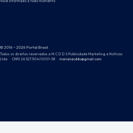
Você informado a todo momento
© 2016 ~ 2026 Portal Brasil
Todos os direitos reservados a M.C.D.D.S Publicidade Marketing e Notícias
Ltda
·
CNPJ 26.527.504/0001-58
·
marianacdds@gmail.com