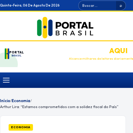
Ir
Buscar
Quinta-Feira, 06 De Agosto De 2026
⌕
para
o
conteúdo
ANUNCIE
AQUI
PORTAL
BRASIL
Alcance milhares de leitores diariament
Menu
Início
/
Economia
/
Arthur Lira: “Estamos comprometidos com a solidez fiscal do País”
ECONOMIA