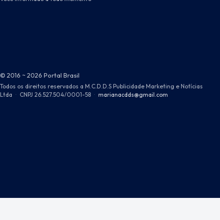
© 2016 ~ 2026 Portal Brasil
Todos os direitos reservados a M.C.D.D.S Publicidade Marketing e Notícias
Ltda
·
CNPJ 26.527.504/0001-58
·
marianacdds@gmail.com