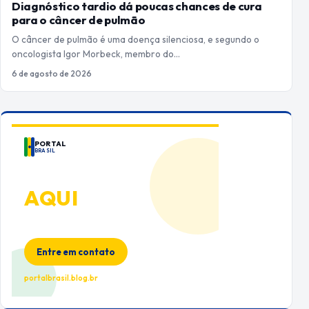
Diagnóstico tardio dá poucas chances de cura
para o câncer de pulmão
O câncer de pulmão é uma doença silenciosa, e segundo o
oncologista Igor Morbeck, membro do…
6 de agosto de 2026
PORTAL
BRASIL
ANUNCIE
AQUI
Espaço premium para sua marca
no Portal Brasil
Entre em contato
portalbrasil.blog.br