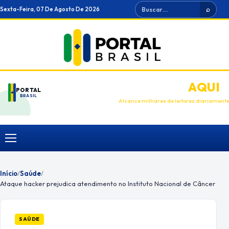
Ir
Buscar
Sexta-Feira, 07 De Agosto De 2026
⌕
para
o
conteúdo
ANUNCIE
AQUI
PORTAL
BRASIL
Alcance milhares de leitores diariament
Menu
Início
/
Saúde
/
Ataque hacker prejudica atendimento no Instituto Nacional de Câncer
SAÚDE