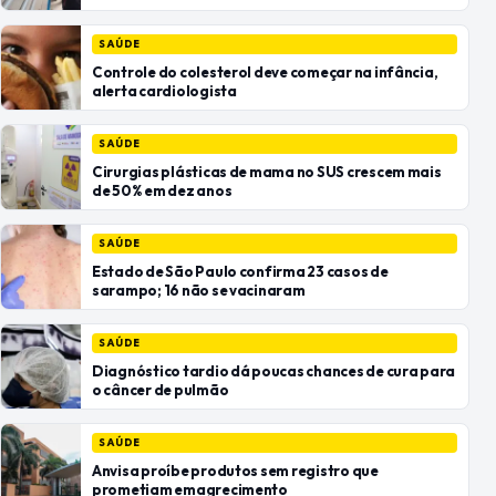
SAÚDE
Controle do colesterol deve começar na infância,
alerta cardiologista
SAÚDE
Cirurgias plásticas de mama no SUS crescem mais
de 50% em dez anos
SAÚDE
Estado de São Paulo confirma 23 casos de
sarampo; 16 não se vacinaram
SAÚDE
Diagnóstico tardio dá poucas chances de cura para
o câncer de pulmão
SAÚDE
Anvisa proíbe produtos sem registro que
prometiam emagrecimento