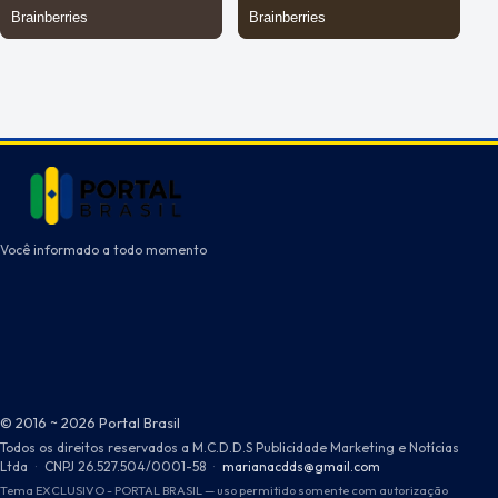
Você informado a todo momento
© 2016 ~ 2026 Portal Brasil
Todos os direitos reservados a M.C.D.D.S Publicidade Marketing e Notícias
Ltda
·
CNPJ 26.527.504/0001-58
·
marianacdds@gmail.com
Tema EXCLUSIVO - PORTAL BRASIL — uso permitido somente com autorização