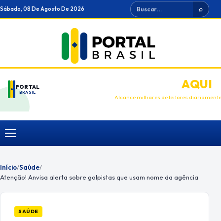
Ir
Buscar
Sábado, 08 De Agosto De 2026
⌕
para
o
conteúdo
ANUNCIE
AQUI
PORTAL
BRASIL
Alcance milhares de leitores diariament
Menu
Início
/
Saúde
/
Atenção! Anvisa alerta sobre golpistas que usam nome da agência
SAÚDE