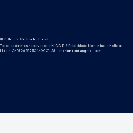
© 2016 ~ 2026 Portal Brasil
Todos os direitos reservados a M.C.D.D.S Publicidade Marketing e Notícias
Ltda
·
CNPJ 26.527.504/0001-58
·
marianacdds@gmail.com