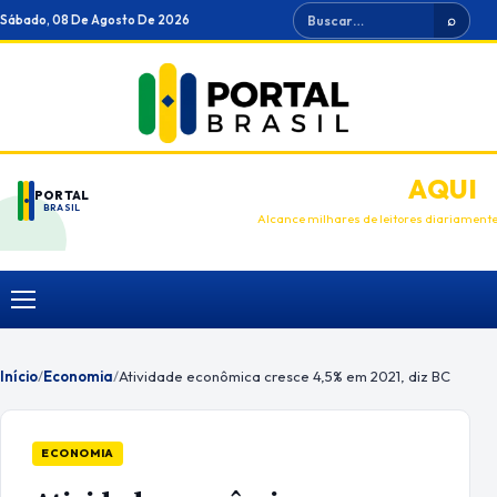
Ir
Buscar
Sábado, 08 De Agosto De 2026
⌕
para
o
conteúdo
ANUNCIE
AQUI
PORTAL
BRASIL
Alcance milhares de leitores diariament
Menu
Início
/
Economia
/
Atividade econômica cresce 4,5% em 2021, diz BC
ECONOMIA