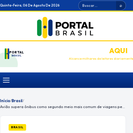
Ir
Buscar
Quinta-Feira, 06 De Agosto De 2026
⌕
para
o
conteúdo
ANUNCIE
AQUI
PORTAL
BRASIL
Alcance milhares de leitores diariament
Menu
Início
/
Brasil
/
Avião supera ônibus como segundo meio mais comum de viagens pessoais
BRASIL