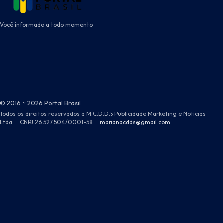
Você informado a todo momento
© 2016 ~ 2026 Portal Brasil
Todos os direitos reservados a M.C.D.D.S Publicidade Marketing e Notícias
Ltda
·
CNPJ 26.527.504/0001-58
·
marianacdds@gmail.com