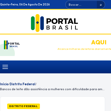
Ir
Buscar
Quinta-Feira, 06 De Agosto De 2026
⌕
para
o
conteúdo
ANUNCIE
AQUI
PORTAL
BRASIL
Alcance milhares de leitores diariament
Menu
Início
/
Distrito Federal
/
Bancos de leite dão assistência a mulheres com dificuldade para amamentar
DISTRITO FEDERAL