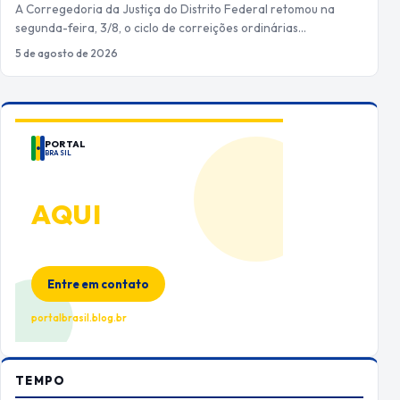
A Corregedoria da Justiça do Distrito Federal retomou na
segunda-feira, 3/8, o ciclo de correições ordinárias…
5 de agosto de 2026
PORTAL
BRASIL
ANUNCIE
AQUI
Espaço premium para sua marca
no Portal Brasil
Entre em contato
portalbrasil.blog.br
TEMPO