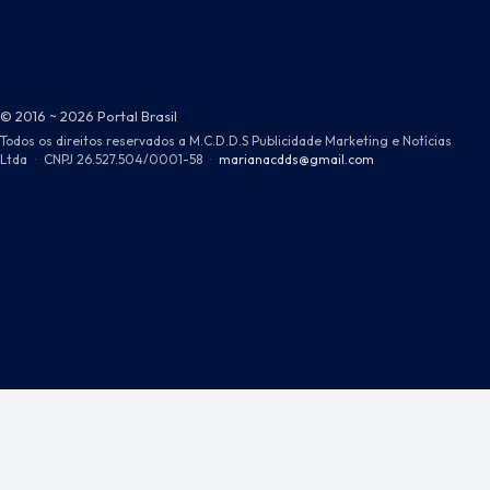
© 2016 ~ 2026 Portal Brasil
Todos os direitos reservados a M.C.D.D.S Publicidade Marketing e Notícias
Ltda
·
CNPJ 26.527.504/0001-58
·
marianacdds@gmail.com