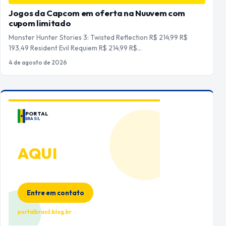
Jogos da Capcom em oferta na Nuuvem com
cupom limitado
Monster Hunter Stories 3: Twisted Reflection R$ 214,99 R$
193,49 Resident Evil Requiem R$ 214,99 R$…
4 de agosto de 2026
PORTAL
BRASIL
ANUNCIE
AQUI
Espaço premium para sua marca
no Portal Brasil
Entre em contato
portalbrasil.blog.br