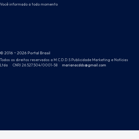
Você informado a todo momento
© 2016 ~ 2026 Portal Brasil
Todos os direitos reservados a M.C.D.D.S Publicidade Marketing e Notícias
Ltda
·
CNPJ 26.527.504/0001-58
·
marianacdds@gmail.com