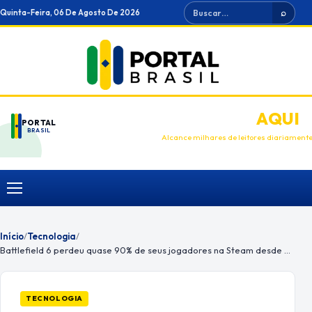
Ir
Buscar
Quinta-Feira, 06 De Agosto De 2026
⌕
para
o
conteúdo
ANUNCIE
AQUI
PORTAL
BRASIL
Alcance milhares de leitores diariament
Menu
Início
/
Tecnologia
/
Battlefield 6 perdeu quase 90% de seus jogadores na Steam desde o lançamento
TECNOLOGIA