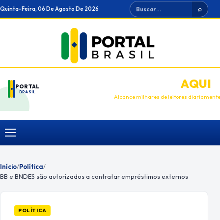
Ir
Buscar
Quinta-Feira, 06 De Agosto De 2026
⌕
para
o
conteúdo
ANUNCIE
AQUI
PORTAL
BRASIL
Alcance milhares de leitores diariament
Menu
Início
/
Política
/
BB e BNDES são autorizados a contratar empréstimos externos
POLÍTICA