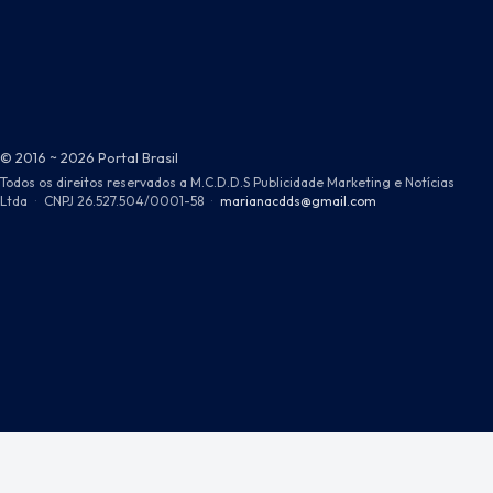
© 2016 ~ 2026 Portal Brasil
Todos os direitos reservados a M.C.D.D.S Publicidade Marketing e Notícias
Ltda
·
CNPJ 26.527.504/0001-58
·
marianacdds@gmail.com