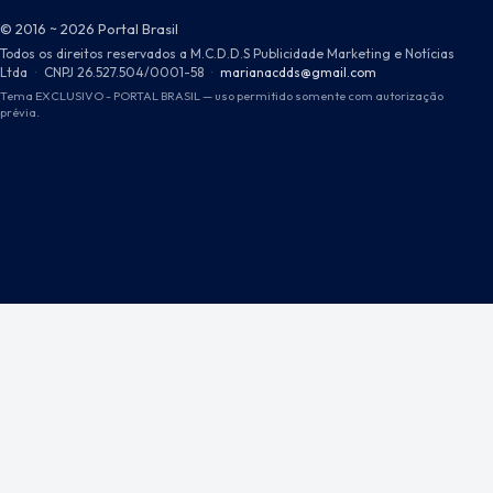
© 2016 ~ 2026 Portal Brasil
Todos os direitos reservados a M.C.D.D.S Publicidade Marketing e Notícias
Ltda
·
CNPJ 26.527.504/0001-58
·
marianacdds@gmail.com
Tema EXCLUSIVO - PORTAL BRASIL — uso permitido somente com autorização
prévia.