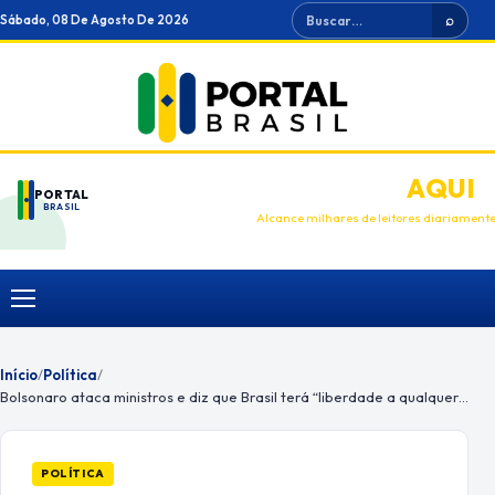
Ir
Buscar
Sábado, 08 De Agosto De 2026
⌕
para
o
conteúdo
ANUNCIE
AQUI
PORTAL
BRASIL
Alcance milhares de leitores diariament
Menu
Início
/
Política
/
Bolsonaro ataca ministros e diz que Brasil terá “liberdade a qualquer preço”
POLÍTICA