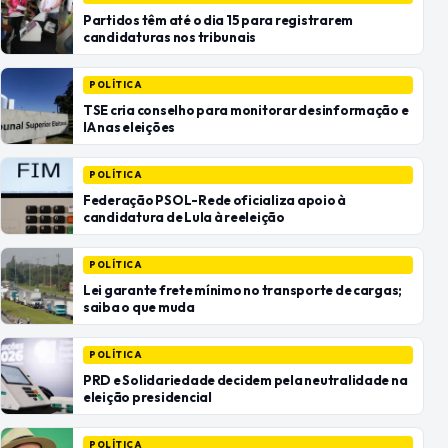
Partidos têm até o dia 15 para registrarem
candidaturas nos tribunais
POLÍTICA
TSE cria conselho para monitorar desinformação e
IA nas eleições
POLÍTICA
Federação PSOL-Rede oficializa apoio à
candidatura de Lula à reeleição
POLÍTICA
Lei garante frete mínimo no transporte de cargas;
saiba o que muda
POLÍTICA
PRD e Solidariedade decidem pela neutralidade na
eleição presidencial
POLÍTICA