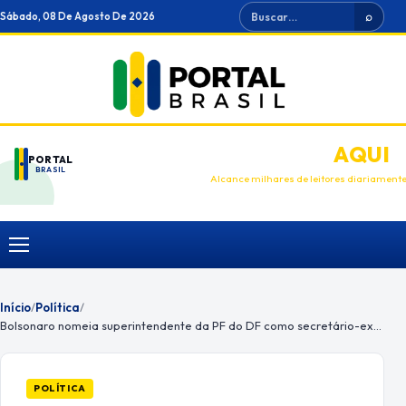
Ir
Buscar
Sábado, 08 De Agosto De 2026
⌕
para
o
conteúdo
ANUNCIE
AQUI
PORTAL
BRASIL
Alcance milhares de leitores diariament
Menu
Início
/
Política
/
Bolsonaro nomeia superintendente da PF do DF como secretário-executivo da Justiça
POLÍTICA