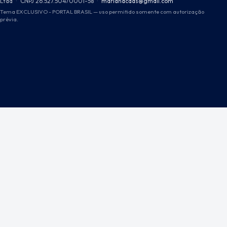
Ltda
·
CNPJ 26.527.504/0001-58
·
marianacdds@gmail.com
Tema EXCLUSIVO - PORTAL BRASIL — uso permitido somente com autorização
prévia.