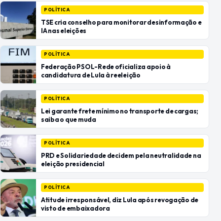
POLÍTICA
TSE cria conselho para monitorar desinformação e
IA nas eleições
POLÍTICA
Federação PSOL-Rede oficializa apoio à
candidatura de Lula à reeleição
POLÍTICA
Lei garante frete mínimo no transporte de cargas;
saiba o que muda
POLÍTICA
PRD e Solidariedade decidem pela neutralidade na
eleição presidencial
POLÍTICA
Atitude irresponsável, diz Lula após revogação de
visto de embaixadora