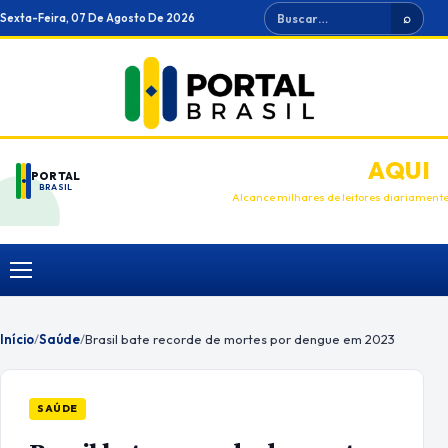
Ir
Buscar
Sexta-Feira, 07 De Agosto De 2026
⌕
para
o
conteúdo
ANUNCIE
AQUI
PORTAL
BRASIL
Alcance milhares de leitores diariament
Menu
Início
/
Saúde
/
Brasil bate recorde de mortes por dengue em 2023
SAÚDE