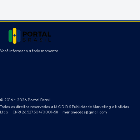
Você informado a todo momento
© 2016 ~ 2026 Portal Brasil
Todos os direitos reservados a M.C.D.D.S Publicidade Marketing e Notícias
Ltda
·
CNPJ 26.527.504/0001-58
·
marianacdds@gmail.com