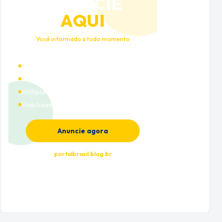
ANUNCIE
AQUI
Você informado a todo momento
Alto tráfego qualificado
Cobertura nacional
Múltiplas categorias
Visibilidade premium
Anuncie agora
portalbrasil.blog.br