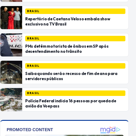
BRASIL
Repertório de Caetano Veloso embala show
exclusivo na TV Brasil
BRASIL
PMs detêm motorista de ônibus em SP após
desentendimento no trânsito
BRASIL
Saiba quando será o recesso de fim de ano para
servidores públicos
BRASIL
Polícia Federal indicia 16 pessoas por queda de
avião da Voepass