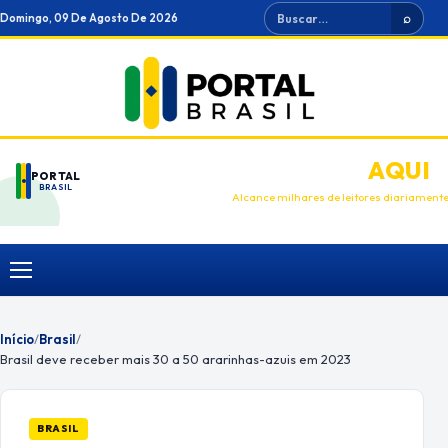
Ir
Buscar
Domingo, 09 De Agosto De 2026
⌕
para
o
conteúdo
ANUNCIE
AQUI
PORTAL
BRASIL
Alcance milhares de leitores diariament
Menu
Início
/
Brasil
/
Brasil deve receber mais 30 a 50 ararinhas-azuis em 2023
BRASIL