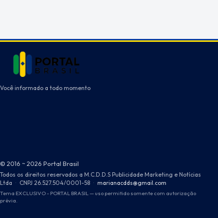
Você informado a todo momento
© 2016 ~ 2026 Portal Brasil
Todos os direitos reservados a M.C.D.D.S Publicidade Marketing e Notícias
Ltda
·
CNPJ 26.527.504/0001-58
·
marianacdds@gmail.com
Tema EXCLUSIVO - PORTAL BRASIL — uso permitido somente com autorização
prévia.