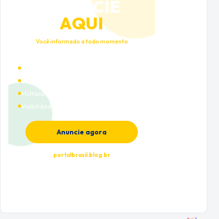
ANUNCIE
AQUI
Você informado a todo momento
Alto tráfego qualificado
Cobertura nacional
Múltiplas categorias
Visibilidade premium
Anuncie agora
portalbrasil.blog.br