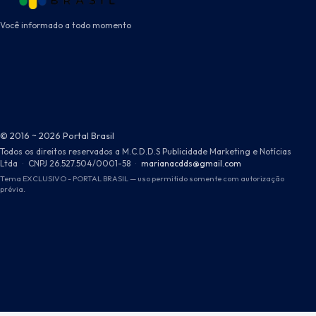
Você informado a todo momento
© 2016 ~ 2026 Portal Brasil
Todos os direitos reservados a M.C.D.D.S Publicidade Marketing e Notícias
Ltda
·
CNPJ 26.527.504/0001-58
·
marianacdds@gmail.com
Tema EXCLUSIVO - PORTAL BRASIL — uso permitido somente com autorização
prévia.