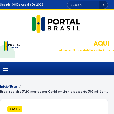
Ir
Buscar
Sábado, 08 De Agosto De 2026
⌕
para
o
conteúdo
ANUNCIE
AQUI
PORTAL
BRASIL
Alcance milhares de leitores diariament
Menu
Início
/
Brasil
/
Brasil registra 3.120 mortes por Covid em 24 h e passa de 395 mil óbitos pela doença
BRASIL