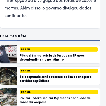
interrupção da divulgação dos totais de casos e
mortes. Além disso, o governo divulgou dados
conflitantes.​​​​​​​​​​​​​​​​​​​​​
LEIA TAMBÉM
BRASIL
PMs detêm motorista de ônibus em SP após
desentendimento no trânsito
BRASIL
Saiba quando será o recesso de fim de ano para
servidores públicos
BRASIL
Polícia Federal indicia 16 pessoas por queda de
avião da Voepass