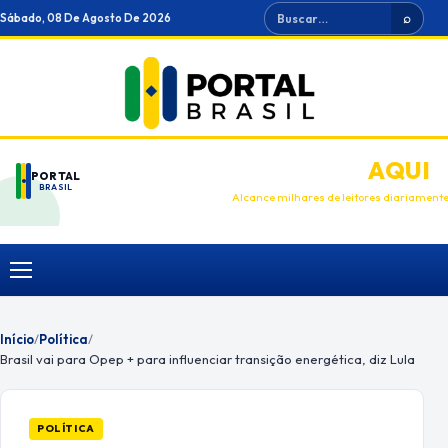
Ir
Buscar
Sábado, 08 De Agosto De 2026
⌕
para
o
conteúdo
ANUNCIE
AQUI
PORTAL
BRASIL
Alcance milhares de leitores diariament
Menu
Início
/
Política
/
Brasil vai para Opep + para influenciar transição energética, diz Lula
POLÍTICA