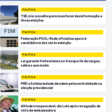
POLÍTICA
TSE cria conselho para monitorar desinformação e
IA nas eleições
POLÍTICA
Federação PSOL-Rede oficializa apoio à
candidatura de Lula à reeleição
POLÍTICA
Lei garante frete mínimo no transporte de cargas;
saiba o que muda
POLÍTICA
PRD e Solidariedade decidem pela neutralidade na
eleição presidencial
POLÍTICA
Atitude irresponsável, diz Lula após revogação de
visto de embaixadora