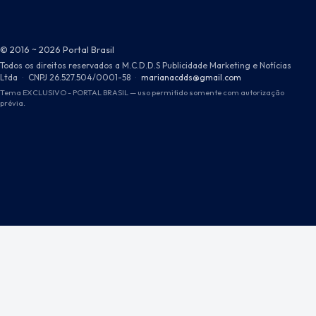
© 2016 ~ 2026 Portal Brasil
Todos os direitos reservados a M.C.D.D.S Publicidade Marketing e Notícias
Ltda
·
CNPJ 26.527.504/0001-58
·
marianacdds@gmail.com
Tema EXCLUSIVO - PORTAL BRASIL — uso permitido somente com autorização
prévia.