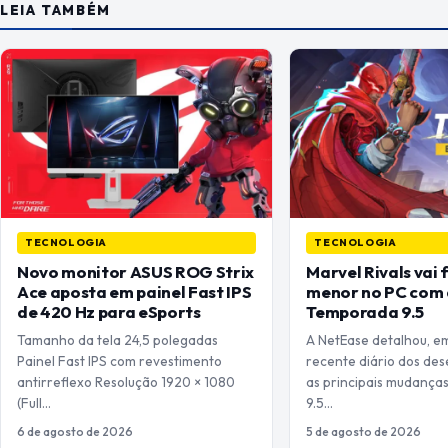
LEIA TAMBÉM
TECNOLOGIA
TECNOLOGIA
Novo monitor ASUS ROG Strix
Marvel Rivals vai 
Ace aposta em painel Fast IPS
menor no PC com 
de 420 Hz para eSports
Temporada 9.5
Tamanho da tela 24,5 polegadas
A NetEase detalhou, e
Painel Fast IPS com revestimento
recente diário dos de
antirreflexo Resolução 1920 × 1080
as principais mudanç
(Full…
9.5…
6 de agosto de 2026
5 de agosto de 2026