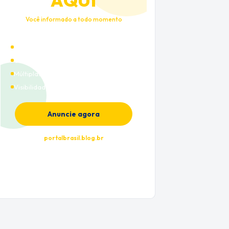
AQUI
Você informado a todo momento
Alto tráfego qualificado
Cobertura nacional
Múltiplas categorias
Visibilidade premium
Anuncie agora
portalbrasil.blog.br