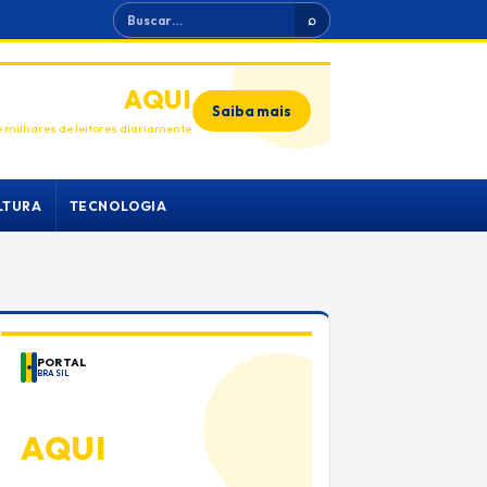
Buscar
⌕
ANUNCIE
AQUI
Saiba mais
 milhares de leitores diariamente
LTURA
TECNOLOGIA
PORTAL
BRASIL
ANUNCIE
AQUI
Espaço premium para sua marca