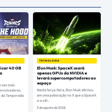
TECNOLOGIA
ficar 40 GB
Elon Musk: SpaceX usará
a
apenas GPUs da NVIDIA e
levará supercomputadores ao
espaço
m seu mais
Nesta terça-feira, Elon Musk afirmou
senvolvedores,
em uma publicação no X que a SpaceX
as da Temporada
e a xAI…
5 de agosto de 2026