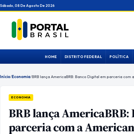
Ir
Sábado, 08 De Agosto De 2026
para
o
conteúdo
HOME
DISTRITO FEDERAL
POLÍTICA
Início
/
Economia
/
BRB lança AmericaBRB: Banco Digital em parceria com 
ECONOMIA
BRB lança AmericaBRB: B
parceria com a American