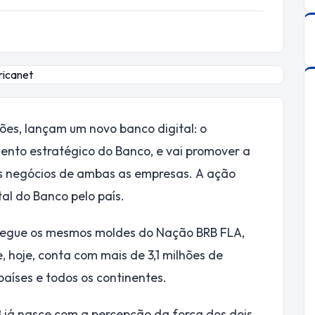
es, lançam um novo banco digital: o
ento estratégico do Banco, e vai promover a
os negócios de ambas as empresas. A ação
tal do Banco pelo país.
e segue os mesmos moldes do Nação BRB FLA,
 hoje, conta com mais de 3,1 milhões de
 países e todos os continentes.
 já nasce com a percepção da força dos dois