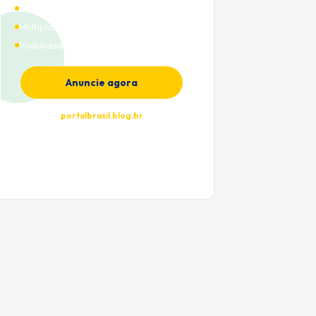
Cobertura nacional
Múltiplas categorias
Visibilidade premium
Anuncie agora
portalbrasil.blog.br