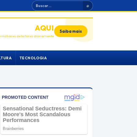
Buscar
⌕
ANUNCIE
AQUI
Saiba mais
 milhares de leitores diariamente
LTURA
TECNOLOGIA