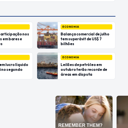
ECONOMIA
participação nos
Balança comercial de julho
 em bares e
tem superávit de US$ 7
es
bilhões
ECONOMIA
em lucro líquido
Leilões de petróleo em
bi no segundo
outubro terão recorde de
áreas em disputa