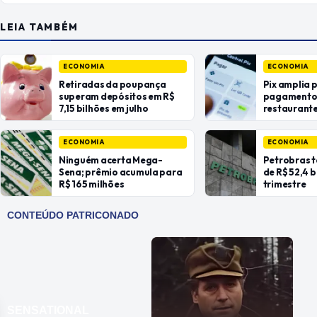
LEIA TAMBÉM
ECONOMIA
ECONOMIA
Retiradas da poupança
Pix amplia 
superam depósitos em R$
pagamentos
7,15 bilhões em julho
restaurant
ECONOMIA
ECONOMIA
Ninguém acerta Mega-
Petrobras t
Sena; prêmio acumula para
de R$ 52,4 
R$ 165 milhões
trimestre