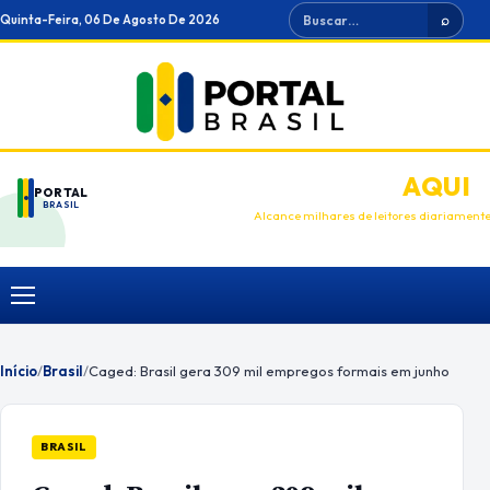
Ir
Buscar
Quinta-Feira, 06 De Agosto De 2026
⌕
para
o
conteúdo
ANUNCIE
AQUI
PORTAL
BRASIL
Alcance milhares de leitores diariament
Menu
Início
/
Brasil
/
Caged: Brasil gera 309 mil empregos formais em junho
BRASIL