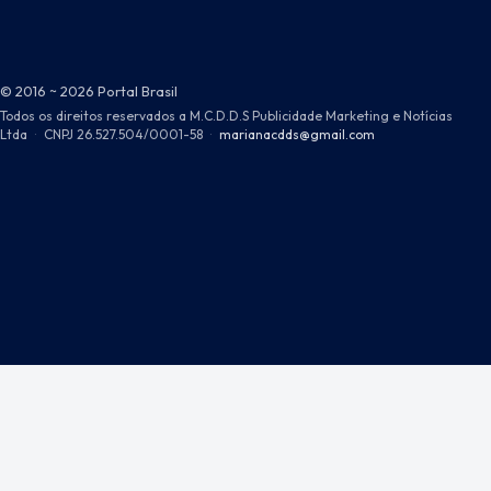
© 2016 ~ 2026 Portal Brasil
Todos os direitos reservados a M.C.D.D.S Publicidade Marketing e Notícias
Ltda
·
CNPJ 26.527.504/0001-58
·
marianacdds@gmail.com