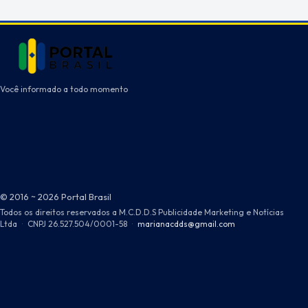
Você informado a todo momento
© 2016 ~ 2026 Portal Brasil
Todos os direitos reservados a M.C.D.D.S Publicidade Marketing e Notícias
Ltda
·
CNPJ 26.527.504/0001-58
·
marianacdds@gmail.com