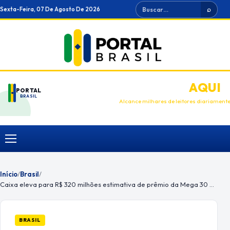
Ir
Buscar
Sexta-Feira, 07 De Agosto De 2026
⌕
para
o
conteúdo
ANUNCIE
AQUI
PORTAL
BRASIL
Alcance milhares de leitores diariament
Menu
Início
/
Brasil
/
Caixa eleva para R$ 320 milhões estimativa de prêmio da Mega 30 anos
BRASIL