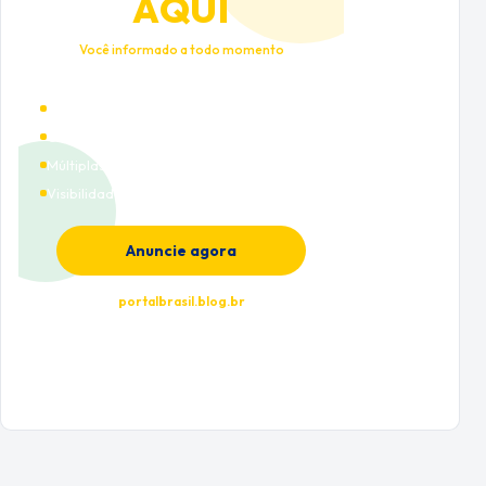
AQUI
Você informado a todo momento
Alto tráfego qualificado
Cobertura nacional
Múltiplas categorias
Visibilidade premium
Anuncie agora
portalbrasil.blog.br