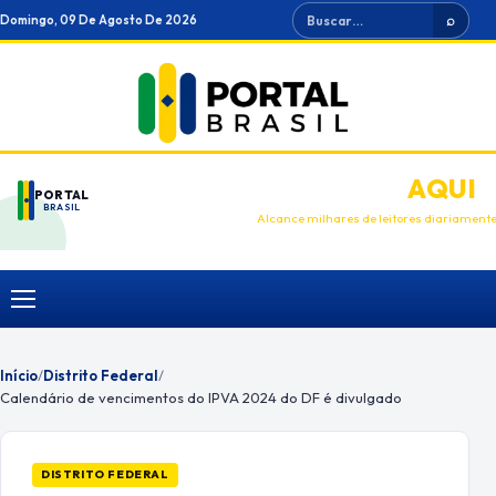
Ir
Buscar
Domingo, 09 De Agosto De 2026
⌕
para
o
conteúdo
ANUNCIE
AQUI
PORTAL
BRASIL
Alcance milhares de leitores diariament
Menu
Início
/
Distrito Federal
/
Calendário de vencimentos do IPVA 2024 do DF é divulgado
DISTRITO FEDERAL