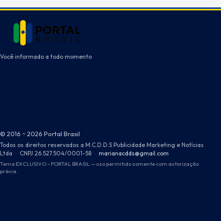
Você informado a todo momento
© 2016 ~ 2026 Portal Brasil
Todos os direitos reservados a M.C.D.D.S Publicidade Marketing e Notícias
Ltda
·
CNPJ 26.527.504/0001-58
·
marianacdds@gmail.com
Tema EXCLUSIVO - PORTAL BRASIL — uso permitido somente com autorização
prévia.