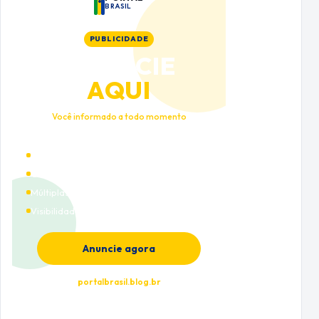
BRASIL
PUBLICIDADE
ANUNCIE
AQUI
Você informado a todo momento
Alto tráfego qualificado
Cobertura nacional
Múltiplas categorias
Visibilidade premium
Anuncie agora
portalbrasil.blog.br