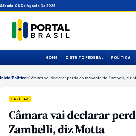
Ir
Sábado, 08 De Agosto De 2026
para
o
conteúdo
HOME
DISTRITO FEDERAL
POLÍTICA
Início
/
Política
/
Câmara vai declarar perda do mandato de Zambelli, diz M
POLÍTICA
Câmara vai declarar per
Zambelli, diz Motta