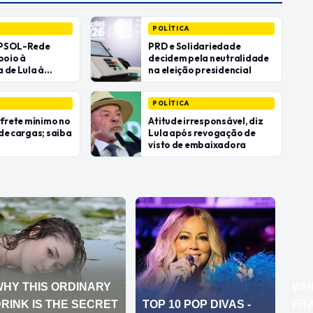
POLÍTICA
 PSOL-Rede
PRD e Solidariedade
poio à
decidem pela neutralidade
 de Lula à
na eleição presidencial
POLÍTICA
 frete mínimo no
Atitude irresponsável, diz
de cargas; saiba
Lula após revogação de
visto de embaixadora