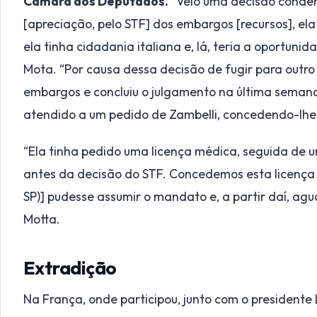
Câmara dos Deputados.
“Veio uma decisão conde
[apreciação, pelo STF] dos embargos [recursos], ela 
ela tinha cidadania italiana e, lá, teria a oportuni
Mota. “Por causa dessa decisão de fugir para outro 
embargos e concluiu o julgamento na última semana”
atendido a um pedido de Zambelli, concedendo-lhe 
“Ela tinha pedido uma licença médica, seguida de um
antes da decisão do STF. Concedemos esta licença 
SP)] pudesse assumir o mandato e, a partir daí, ag
Motta.
Extradição
Na França, onde participou, junto com o presidente L