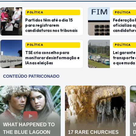
POLÍTICA
POLÍTICA
Partidos têm até o dia 15
Federação
para registrarem
oficializa a
candidaturas nos tribunais
candidatura
reeleição
POLÍTICA
POLÍTICA
TSE cria conselho para
Lei garante
monitorar desinformação e
transporte 
IA nas eleições
o que muda