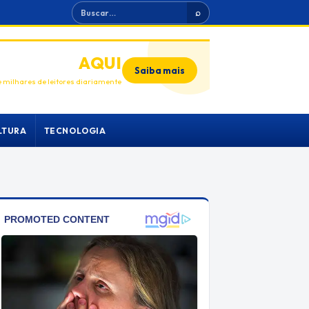
Buscar
⌕
ANUNCIE
AQUI
Saiba mais
 milhares de leitores diariamente
LTURA
TECNOLOGIA