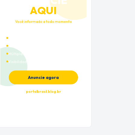
ANUNCIE
AQUI
Você informado a todo momento
Alto tráfego qualificado
Cobertura nacional
Múltiplas categorias
Visibilidade premium
Anuncie agora
portalbrasil.blog.br