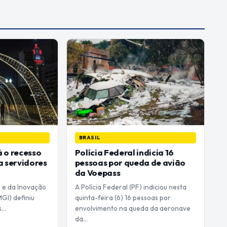
BRASIL
 o recesso
Polícia Federal indicia 16
a servidores
pessoas por queda de avião
da Voepass
o e da Inovação
A Polícia Federal (PF) indiciou nesta
MGI) definiu
quinta-feira (6) 16 pessoas por
as…
envolvimento na queda da aeronave
da…