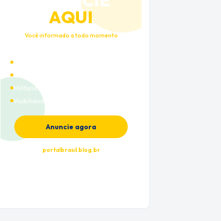
ANUNCIE
AQUI
Você informado a todo momento
Alto tráfego qualificado
Cobertura nacional
Múltiplas categorias
Visibilidade premium
Anuncie agora
portalbrasil.blog.br