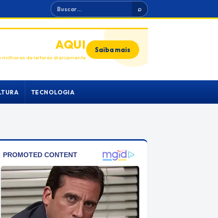
Buscar
⌕
ANUNCIE
AQUI
Saiba mais
 milhares de leitores diariamente
LTURA
TECNOLOGIA