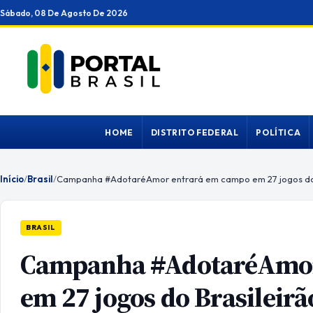
Ir
Sábado, 08 De Agosto De 2026
para
o
conteúdo
HOME
DISTRITO FEDERAL
POLÍTICA
Início
/
Brasil
/
Campanha #AdotaréAmor entrará em campo em 27 jogos do 
BRASIL
Campanha #AdotaréAmor
em 27 jogos do Brasileirã