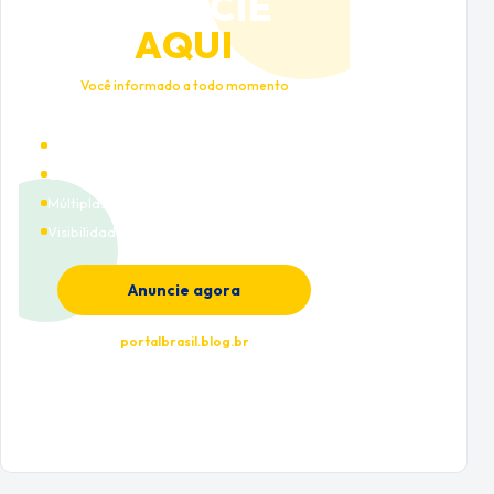
ANUNCIE
AQUI
Você informado a todo momento
Alto tráfego qualificado
Cobertura nacional
Múltiplas categorias
Visibilidade premium
Anuncie agora
portalbrasil.blog.br