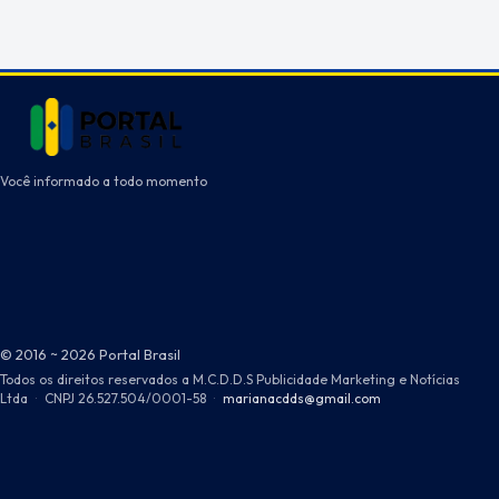
Você informado a todo momento
© 2016 ~ 2026 Portal Brasil
Todos os direitos reservados a M.C.D.D.S Publicidade Marketing e Notícias
Ltda
·
CNPJ 26.527.504/0001-58
·
marianacdds@gmail.com