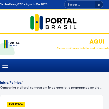
Ir
Buscar
Sexta-Feira, 07 De Agosto De 2026
⌕
para
o
conteúdo
ANUNCIE
AQUI
PORTAL
BRASIL
Alcance milhares de leitores diariament
Menu
Início
/
Política
/
Campanha eleitoral começa em 16 de agosto, e propaganda no dia 26; veja as regras
POLÍTICA