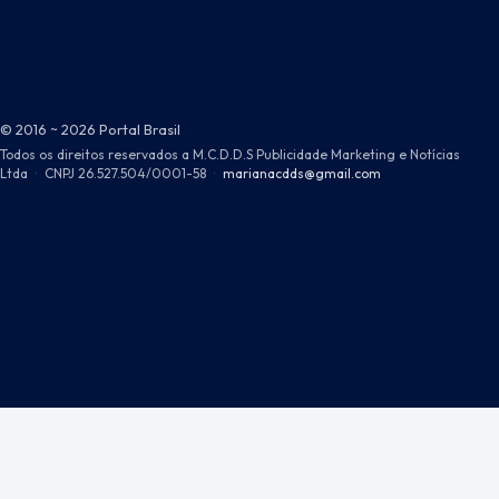
© 2016 ~ 2026 Portal Brasil
Todos os direitos reservados a M.C.D.D.S Publicidade Marketing e Notícias
Ltda
·
CNPJ 26.527.504/0001-58
·
marianacdds@gmail.com