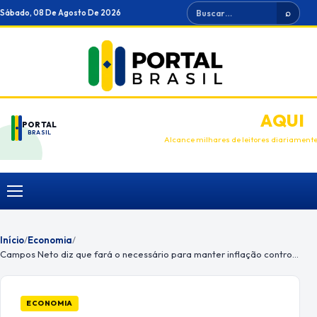
Ir
Buscar
Sábado, 08 De Agosto De 2026
⌕
para
o
conteúdo
ANUNCIE
AQUI
PORTAL
BRASIL
Alcance milhares de leitores diariament
Menu
Início
/
Economia
/
Campos Neto diz que fará o necessário para manter inflação controlada
ECONOMIA