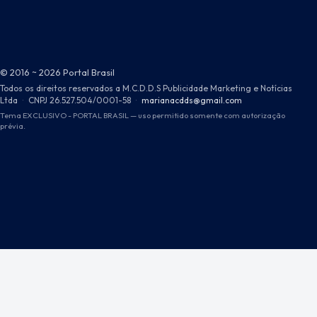
© 2016 ~ 2026 Portal Brasil
Todos os direitos reservados a M.C.D.D.S Publicidade Marketing e Notícias
Ltda
·
CNPJ 26.527.504/0001-58
·
marianacdds@gmail.com
Tema EXCLUSIVO - PORTAL BRASIL — uso permitido somente com autorização
prévia.