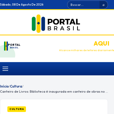
Ir
Buscar
Sábado, 08 De Agosto De 2026
⌕
para
o
conteúdo
ANUNCIE
AQUI
PORTAL
BRASIL
Alcance milhares de leitores diariament
Menu
Início
/
Cultura
/
Canteiro de Livros: Biblioteca é inaugurada em canteiro de obras no DF
CULTURA