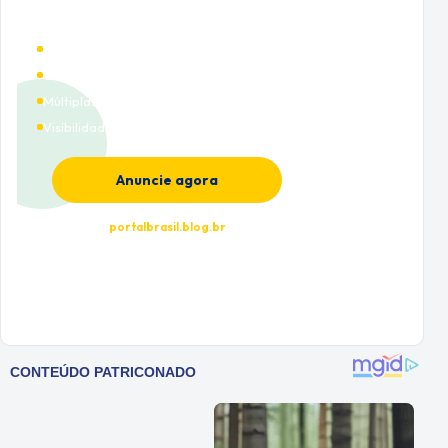
Alto tráfego qualificado
Cobertura nacional
Múltiplas categorias
Visibilidade premium
Anuncie agora
portalbrasil.blog.br