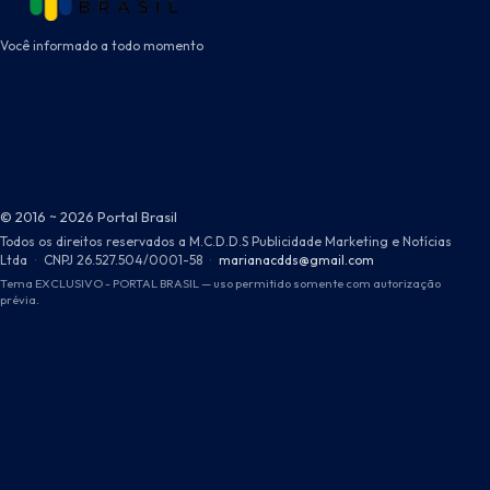
Você informado a todo momento
© 2016 ~ 2026 Portal Brasil
Todos os direitos reservados a M.C.D.D.S Publicidade Marketing e Notícias
Ltda
·
CNPJ 26.527.504/0001-58
·
marianacdds@gmail.com
Tema EXCLUSIVO - PORTAL BRASIL — uso permitido somente com autorização
prévia.