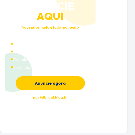
ANUNCIE
AQUI
Você informado a todo momento
Alto tráfego qualificado
Cobertura nacional
Múltiplas categorias
Visibilidade premium
Anuncie agora
portalbrasil.blog.br