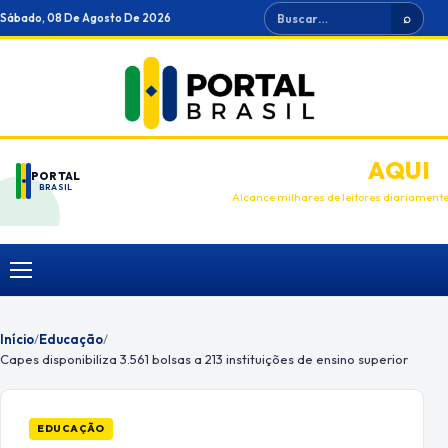
Ir
Buscar
Sábado, 08 De Agosto De 2026
⌕
para
o
conteúdo
ANUNCIE
AQUI
PORTAL
BRASIL
Alcance milhares de leitores diariament
Menu
Início
/
Educação
/
Capes disponibiliza 3.561 bolsas a 213 instituições de ensino superior
EDUCAÇÃO