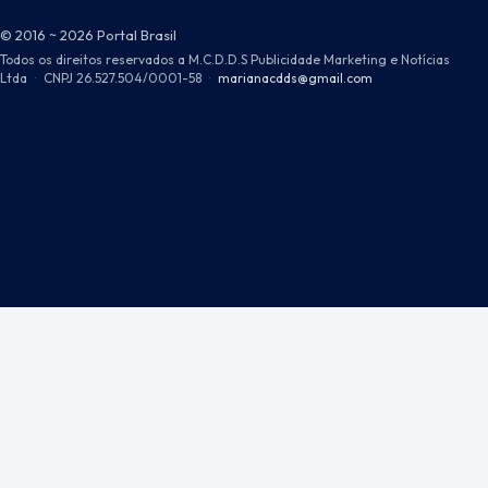
© 2016 ~ 2026 Portal Brasil
Todos os direitos reservados a M.C.D.D.S Publicidade Marketing e Notícias
Ltda
·
CNPJ 26.527.504/0001-58
·
marianacdds@gmail.com