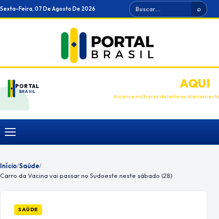
Ir
Buscar
Sexta-Feira, 07 De Agosto De 2026
⌕
para
o
conteúdo
ANUNCIE
AQUI
PORTAL
BRASIL
Alcance milhares de leitores diariament
Menu
Início
/
Saúde
/
Carro da Vacina vai passar no Sudoeste neste sábado (28)
SAÚDE