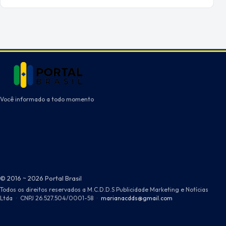
Você informado a todo momento
© 2016 ~ 2026 Portal Brasil
Todos os direitos reservados a M.C.D.D.S Publicidade Marketing e Notícias
Ltda
·
CNPJ 26.527.504/0001-58
·
marianacdds@gmail.com