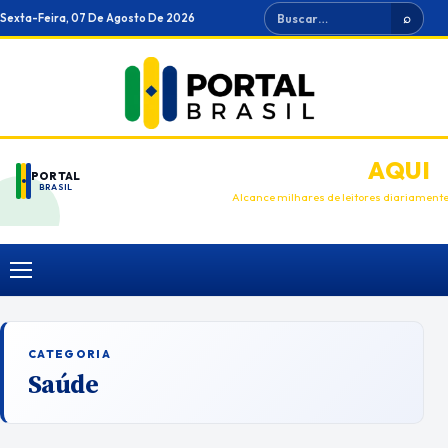
Ir
Buscar
Sexta-Feira, 07 De Agosto De 2026
⌕
para
o
conteúdo
ANUNCIE
AQUI
PORTAL
BRASIL
Alcance milhares de leitores diariament
Menu
CATEGORIA
Saúde