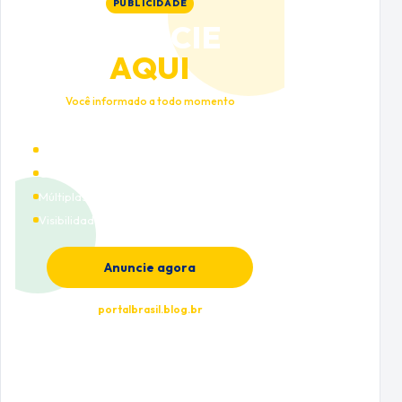
PUBLICIDADE
ANUNCIE
AQUI
Você informado a todo momento
Alto tráfego qualificado
Cobertura nacional
Múltiplas categorias
Visibilidade premium
Anuncie agora
portalbrasil.blog.br