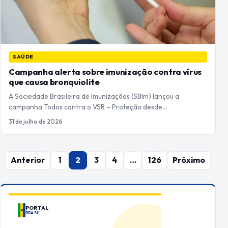
SAÚDE
Campanha alerta sobre imunização contra vírus
que causa bronquiolite
A Sociedade Brasileira de Imunizações (SBIm) lançou a
campanha Todos contra o VSR – Proteção desde…
31 de julho de 2026
Paginação
Anterior
1
2
3
4
…
126
Próximo
de
posts
PORTAL
BRASIL