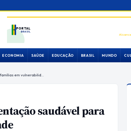
PORTAL
BRASIL
Alcance
ECONOMIA
SAÚDE
EDUCAÇÃO
BRASIL
MUNDO
CU
Cestas verdes levam alimentação saudável para famílias em vulnerabilidade
entação saudável para
ade