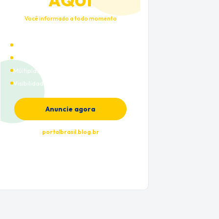
AQUI
Você informado a todo momento
Alto tráfego qualificado
Cobertura nacional
Múltiplas categorias
Visibilidade premium
Anuncie agora
portalbrasil.blog.br