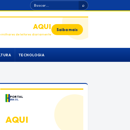
Buscar
⌕
ANUNCIE
AQUI
Saiba mais
 milhares de leitores diariamente
LTURA
TECNOLOGIA
PORTAL
BRASIL
ANUNCIE
AQUI
Espaço premium para sua marca