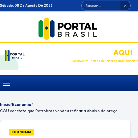
Ir
Buscar
Sábado, 08 De Agosto De 2026
⌕
para
o
conteúdo
ANUNCIE
AQUI
PORTAL
BRASIL
Alcance milhares de leitores diariament
Menu
Início
/
Economia
/
CGU constata que Petrobras vendeu refinaria abaixo do preço
ECONOMIA