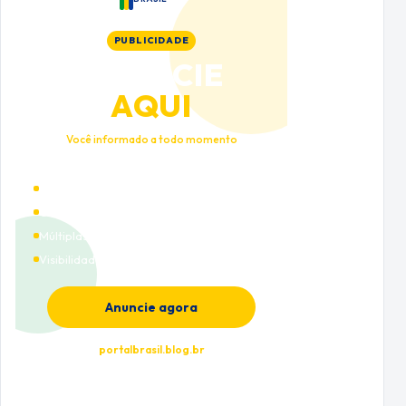
PUBLICIDADE
ANUNCIE
AQUI
Você informado a todo momento
Alto tráfego qualificado
Cobertura nacional
Múltiplas categorias
Visibilidade premium
Anuncie agora
portalbrasil.blog.br