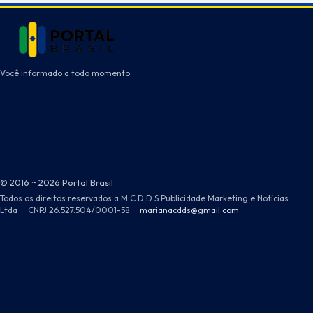
Você informado a todo momento
© 2016 ~ 2026 Portal Brasil
Todos os direitos reservados a M.C.D.D.S Publicidade Marketing e Notícias
Ltda
·
CNPJ 26.527.504/0001-58
·
marianacdds@gmail.com