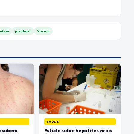
odem
produzir
Vacina
SAÚDE
o sobem
Estudo sobre hepatites virais