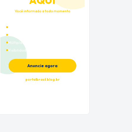
AQUI
Você informado a todo momento
Alto tráfego qualificado
Cobertura nacional
Múltiplas categorias
Visibilidade premium
Anuncie agora
portalbrasil.blog.br