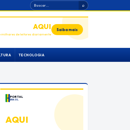
Buscar
⌕
ANUNCIE
AQUI
Saiba mais
 milhares de leitores diariamente
LTURA
TECNOLOGIA
PORTAL
BRASIL
ANUNCIE
AQUI
Espaço premium para sua marca