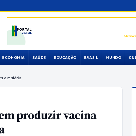
PORTAL
BRASIL
Alcance
ECONOMIA
SAÚDE
EDUCAÇÃO
BRASIL
MUNDO
CU
ra a malária
dem produzir vacina
a