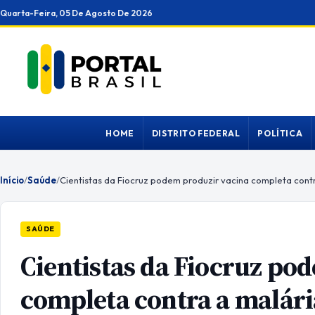
Ir
Quarta-Feira, 05 De Agosto De 2026
para
o
conteúdo
HOME
DISTRITO FEDERAL
POLÍTICA
Início
/
Saúde
/
Cientistas da Fiocruz podem produzir vacina completa cont
SAÚDE
Cientistas da Fiocruz po
completa contra a malári