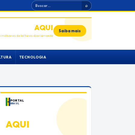
Buscar
⌕
ANUNCIE
AQUI
Saiba mais
 milhares de leitores diariamente
LTURA
TECNOLOGIA
PORTAL
BRASIL
ANUNCIE
AQUI
Espaço premium para sua marca