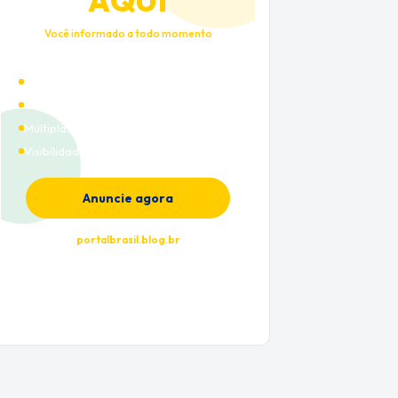
AQUI
Você informado a todo momento
Alto tráfego qualificado
Cobertura nacional
Múltiplas categorias
Visibilidade premium
Anuncie agora
portalbrasil.blog.br