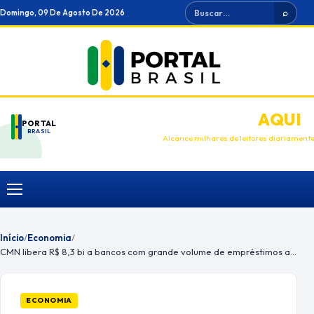
Ir
Buscar
Domingo, 09 De Agosto De 2026
⌕
para
o
conteúdo
ANUNCIE
AQUI
PORTAL
BRASIL
Alcance milhares de leitores diariament
Menu
Início
/
Economia
/
CMN libera R$ 8,3 bi a bancos com grande volume de empréstimos ao RS
ECONOMIA