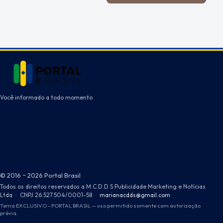
Você informado a todo momento
© 2016 ~ 2026 Portal Brasil
Todos os direitos reservados a M.C.D.D.S Publicidade Marketing e Notícias
Ltda
·
CNPJ 26.527.504/0001-58
·
marianacdds@gmail.com
Tema EXCLUSIVO - PORTAL BRASIL — uso permitido somente com autorização
prévia.