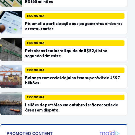
R$ 165 milhões
ECONOMIA
Pix amplia participação nos pagamentos em bares
e restaurantes
ECONOMIA
Petrobras tem lucro líquido de R$ 52,4 bi no
segundo trimestre
ECONOMIA
Balança comercial de julho tem superávit de US$ 7
bilhões
ECONOMIA
Leilões de petróleo em outubro terão recorde de
áreas em disputa