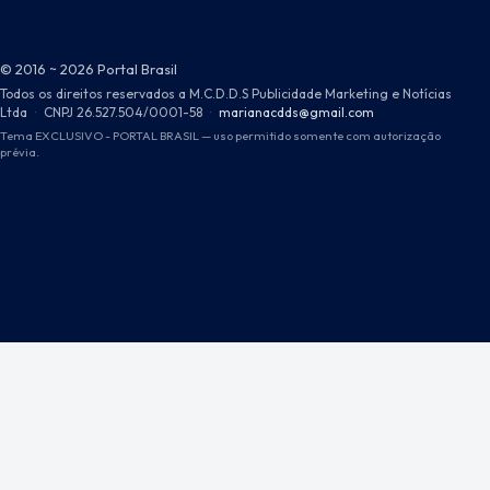
© 2016 ~ 2026 Portal Brasil
Todos os direitos reservados a M.C.D.D.S Publicidade Marketing e Notícias
Ltda
·
CNPJ 26.527.504/0001-58
·
marianacdds@gmail.com
Tema EXCLUSIVO - PORTAL BRASIL — uso permitido somente com autorização
prévia.