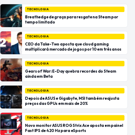
TECNOLOGIA
Breathedge de graça para resgate na Steam por
tempo limitado
TECNOLOGIA
CEO da Take-Two aposta que cloud gaming
multiplicará mercado de jogos por 10 em três anos
TECNOLOGIA
Gears of War: E-Day quebra recordes do Steam
ainda em Beta
TECNOLOGIA
Depois de ASUS e Gigabyte, MSI também reajusta
preços das GPUs em mais de 20%
TECNOLOGIA
Novo monitor ASUS ROG Strix Ace aposta em painel
Fast IPS de 420 Hz para eSports