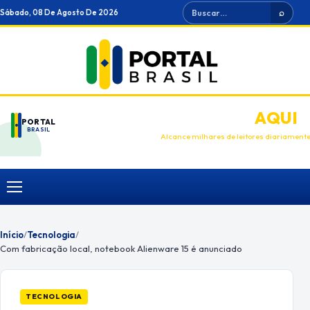
Ir
Buscar
Sábado, 08 De Agosto De 2026
⌕
para
o
conteúdo
ANUNCIE
AQUI
PORTAL
BRASIL
Alcance milhares de leitores diariament
Menu
Início
/
Tecnologia
/
Com fabricação local, notebook Alienware 15 é anunciado
TECNOLOGIA