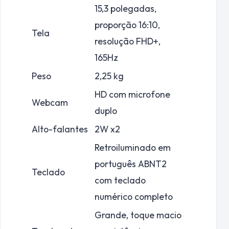
15,3 polegadas,
proporção 16:10,
Tela
resolução FHD+,
165Hz
Peso
2,25 kg
HD com microfone
Webcam
duplo
Alto-falantes
2W x2
Retroiluminado em
português ABNT2
Teclado
com teclado
numérico completo
Grande, toque macio