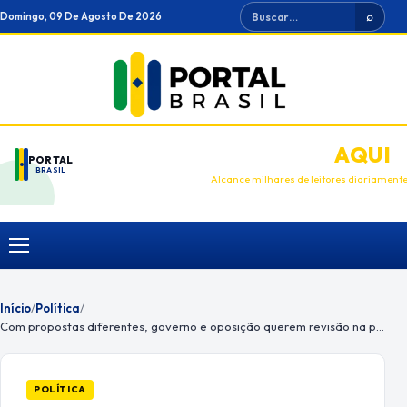
Ir
Buscar
Domingo, 09 De Agosto De 2026
⌕
para
o
conteúdo
ANUNCIE
AQUI
PORTAL
BRASIL
Alcance milhares de leitores diariament
Menu
Início
/
Política
/
Com propostas diferentes, governo e oposição querem revisão na política de preço dos combustíveis
POLÍTICA