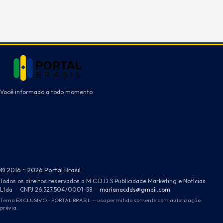
Você informado a todo momento
© 2016 ~ 2026 Portal Brasil
Todos os direitos reservados a M.C.D.D.S Publicidade Marketing e Notícias
Ltda
·
CNPJ 26.527.504/0001-58
·
marianacdds@gmail.com
Tema EXCLUSIVO - PORTAL BRASIL — uso permitido somente com autorização
prévia.