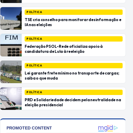
POLÍTICA
TSE cria conselho para monitorar desinformação e
IA nas eleições
POLÍTICA
Federação PSOL-Rede oficializa apoio à
candidatura de Lula à reeleição
POLÍTICA
Lei garante frete mínimo no transporte de cargas;
saiba o que muda
POLÍTICA
PRD e Solidariedade decidem pela neutralidade na
eleição presidencial