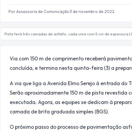
Por Assessoria de Comunicação
·
3 de novembro de 2022
Pista terá três camadas de asfalto, cada uma com 5 cm de espessura | F
Via com 150 m de comprimento receberá pavimentaç
concluída, e termina nesta quinta-feira (3) a prep
A via que liga a Avenida Elmo Serejo à entrada do 
Serão aproximadamente 150 m de pista revestida co
executada. Agora, as equipes se dedicam à prepar
camada de brita graduada simples (BGS).
O próximo passo do processo de pavimentação asfá