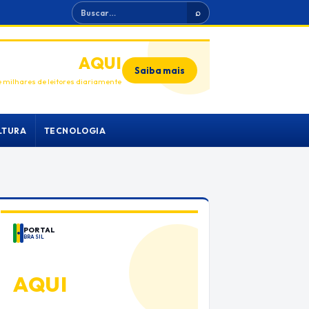
Buscar
⌕
ANUNCIE
AQUI
Saiba mais
 milhares de leitores diariamente
LTURA
TECNOLOGIA
PORTAL
BRASIL
ANUNCIE
AQUI
Espaço premium para sua marca