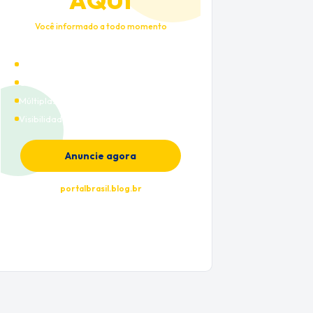
AQUI
Você informado a todo momento
Alto tráfego qualificado
Cobertura nacional
Múltiplas categorias
Visibilidade premium
Anuncie agora
portalbrasil.blog.br