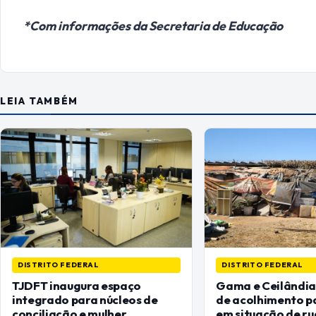
*Com informações da Secretaria de Educação
LEIA TAMBÉM
DISTRITO FEDERAL
DISTRITO FEDERAL
TJDFT inaugura espaço
Gama e Ceilândia
integrado para núcleos de
de acolhimento p
conciliação e mulher
em situação de ru