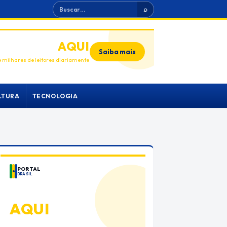
Buscar
⌕
ANUNCIE
AQUI
Saiba mais
 milhares de leitores diariamente
LTURA
TECNOLOGIA
PORTAL
BRASIL
ANUNCIE
AQUI
Espaço premium para sua marca