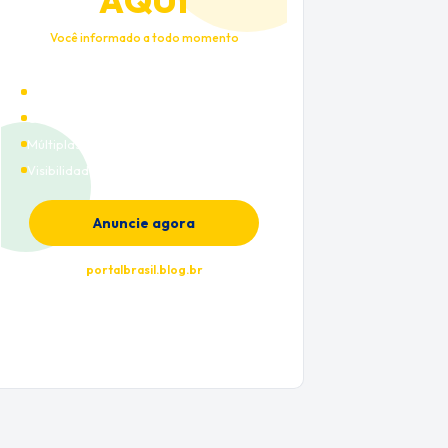
AQUI
Você informado a todo momento
Alto tráfego qualificado
Cobertura nacional
Múltiplas categorias
Visibilidade premium
Anuncie agora
portalbrasil.blog.br