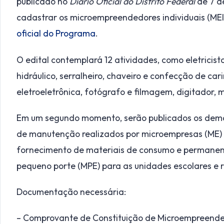
publicado no
Diário Oficial do Distrito Federal
de 7 d
cadastrar os microempreendedores individuais (MEI
oficial do Programa
.
O edital contemplará 12 atividades, como eletricista
hidráulico, serralheiro, chaveiro e confecção de car
eletroeletrônica, fotógrafo e filmagem, digitador,
Em um segundo momento, serão publicados os demai
de manutenção realizados por microempresas (ME) 
fornecimento de materiais de consumo e permanen
pequeno porte (MPE) para as unidades escolares e r
Documentação necessária:
– Comprovante de Constituição de Microempreended