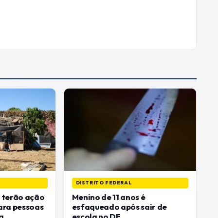
DISTRITO FEDERAL
 terão ação
Menino de 11 anos é
ara pessoas
esfaqueado após sair de
a
escola no DF