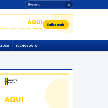
Buscar
⌕
ANUNCIE
AQUI
Saiba mais
 milhares de leitores diariamente
LTURA
TECNOLOGIA
PORTAL
BRASIL
ANUNCIE
AQUI
Espaço premium para sua marca