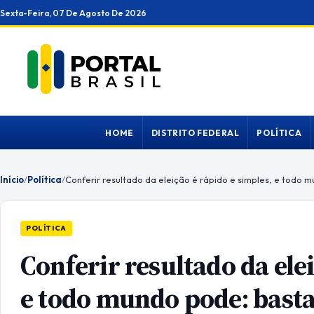
Ir
Sexta-Feira, 07 De Agosto De 2026
para
o
conteúdo
HOME
DISTRITO FEDERAL
POLÍTICA
Início
/
Política
/
POLÍTICA
Conferir resultado da elei
e todo mundo pode: basta