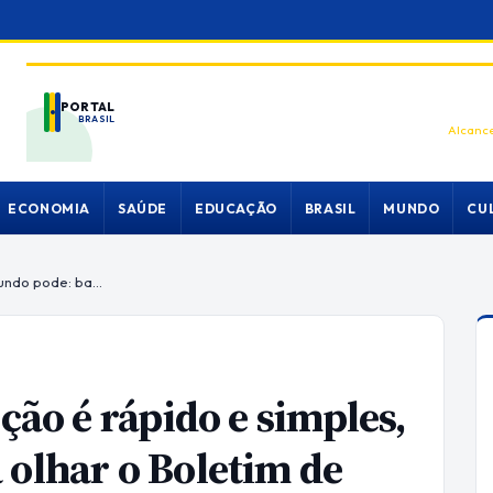
PORTAL
BRASIL
Alcance
ECONOMIA
SAÚDE
EDUCAÇÃO
BRASIL
MUNDO
CU
Conferir resultado da eleição é rápido e simples, e todo mundo pode: basta olhar o Boletim de Urna (BU)
ção é rápido e simples,
 olhar o Boletim de