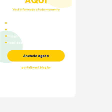
AQUI
Você informado a todo momento
Alto tráfego qualificado
Cobertura nacional
Múltiplas categorias
Visibilidade premium
Anuncie agora
portalbrasil.blog.br