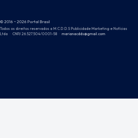
© 2016 ~ 2026 Portal Brasil
Todos os direitos reservados a M.C.D.D.S Publicidade Marketing e Notícias
Ltda
·
CNPJ 26.527.504/0001-58
·
marianacdds@gmail.com