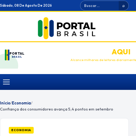
Ir
Buscar
Sábado, 08 De Agosto De 2026
⌕
para
o
conteúdo
ANUNCIE
AQUI
PORTAL
BRASIL
Alcance milhares de leitores diariament
Menu
Início
/
Economia
/
Confiança dos consumidores avança 5,4 pontos em setembro
ECONOMIA