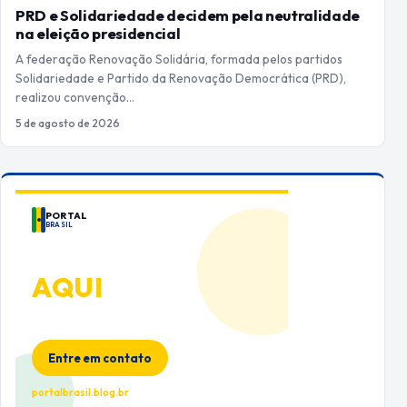
PRD e Solidariedade decidem pela neutralidade
na eleição presidencial
A federação Renovação Solidária, formada pelos partidos
Solidariedade e Partido da Renovação Democrática (PRD),
realizou convenção…
5 de agosto de 2026
PORTAL
BRASIL
ANUNCIE
AQUI
Espaço premium para sua marca
no Portal Brasil
Entre em contato
portalbrasil.blog.br