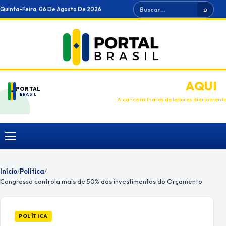
Ir
Buscar
Quinta-Feira, 06 De Agosto De 2026
⌕
para
o
conteúdo
ANUNCIE
AQUI
PORTAL
BRASIL
Alcance milhares de leitores diariament
Menu
Início
/
Política
/
Congresso controla mais de 50% dos investimentos do Orçamento
POLÍTICA