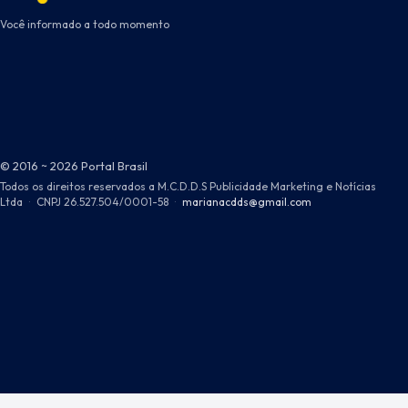
Você informado a todo momento
© 2016 ~ 2026 Portal Brasil
Todos os direitos reservados a M.C.D.D.S Publicidade Marketing e Notícias
Ltda
·
CNPJ 26.527.504/0001-58
·
marianacdds@gmail.com