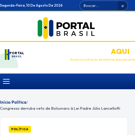
Ir
Buscar
Segunda-Feira, 10 De Agosto De 2026
⌕
para
o
conteúdo
ANUNCIE
AQUI
PORTAL
BRASIL
Alcance milhares de leitores diariament
Menu
Início
/
Política
/
Congresso derruba veto de Bolsonaro à Lei Padre Júlio Lancellotti
POLÍTICA