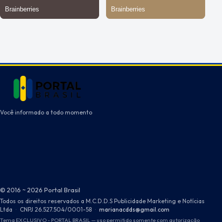
Você informado a todo momento
© 2016 ~ 2026 Portal Brasil
Todos os direitos reservados a M.C.D.D.S Publicidade Marketing e Notícias
Ltda
·
CNPJ 26.527.504/0001-58
·
marianacdds@gmail.com
Tema EXCLUSIVO - PORTAL BRASIL — uso permitido somente com autorização