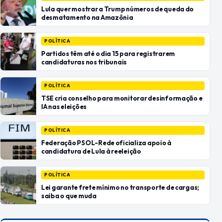
Lula quer mostrar a Trump números de queda do
desmatamento na Amazônia
POLÍTICA
Partidos têm até o dia 15 para registrarem
candidaturas nos tribunais
POLÍTICA
TSE cria conselho para monitorar desinformação e
IA nas eleições
POLÍTICA
Federação PSOL-Rede oficializa apoio à
candidatura de Lula à reeleição
POLÍTICA
Lei garante frete mínimo no transporte de cargas;
saiba o que muda