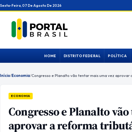
Ir
Sexta-Feira, 07 De Agosto De 2026
para
o
conteúdo
HOME
DISTRITO FEDERAL
POLÍTICA
Início
/
Economia
/
ECONOMIA
Congresso e Planalto vão
aprovar a reforma tribut