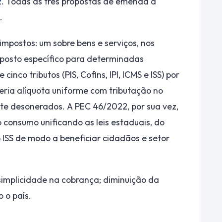
2
. Todas as três propostas de emenda à
.
impostos: um sobre bens e serviços, nos
mposto específico para determinadas
inco tributos (PIS, Cofins, IPI, ICMS e ISS) por
teria alíquota uniforme com tributação no
te desonerados. A PEC 46/2022, por sua vez,
o consumo unificando as leis estaduais, do
o ISS de modo a beneficiar cidadãos e setor
implicidade na cobrança; diminuição da
 o país.