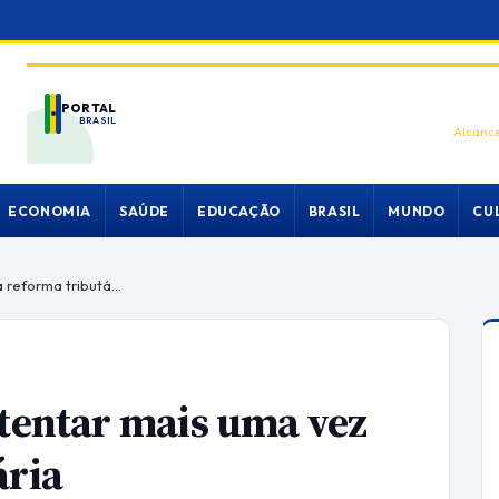
PORTAL
BRASIL
Alcance
ECONOMIA
SAÚDE
EDUCAÇÃO
BRASIL
MUNDO
CU
Congresso e Planalto vão tentar mais uma vez aprovar a reforma tributária
 tentar mais uma vez
ária