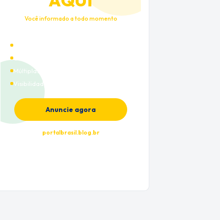
AQUI
Você informado a todo momento
Alto tráfego qualificado
Cobertura nacional
Múltiplas categorias
Visibilidade premium
Anuncie agora
portalbrasil.blog.br