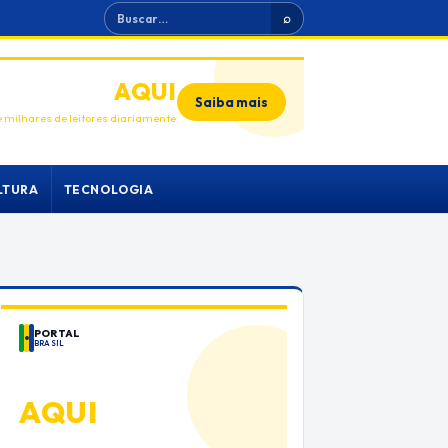
Buscar
⌕
ANUNCIE
AQUI
Saiba mais
 milhares de leitores diariamente
LTURA
TECNOLOGIA
PORTAL
BRASIL
ANUNCIE
AQUI
Espaço premium para sua marca