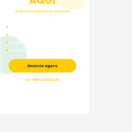
AQUI
Você informado a todo momento
Alto tráfego qualificado
Cobertura nacional
Múltiplas categorias
Visibilidade premium
Anuncie agora
portalbrasil.blog.br