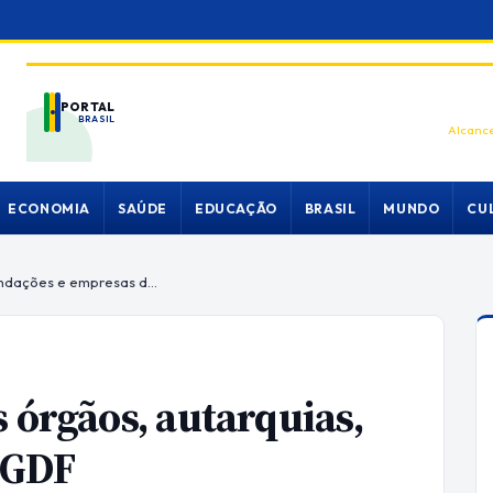
PORTAL
BRASIL
Alcance
ECONOMIA
SAÚDE
EDUCAÇÃO
BRASIL
MUNDO
CU
Conheça os dirigentes dos órgãos, autarquias, fundações e empresas do GDF
 órgãos, autarquias,
 GDF