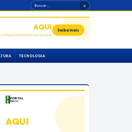
Buscar
⌕
ANUNCIE
AQUI
Saiba mais
 milhares de leitores diariamente
LTURA
TECNOLOGIA
PORTAL
BRASIL
ANUNCIE
AQUI
Espaço premium para sua marca